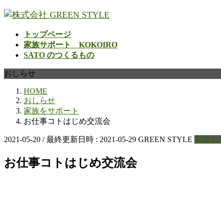
コ
ナ
ン
ビ
テ
ゲ
トップページ
ン
ー
家族サポート KOKOIRO
ツ
シ
SATO のつくるもの
へ
ョ
おしらせ
ス
ン
キ
に
HOME
ッ
移
おしらせ
プ
動
家族をサポート
お仕事コトはじめ交流会
2021-05-20
/ 最終更新日時 :
2021-05-29
GREEN STYLE
家族を
お仕事コトはじめ交流会