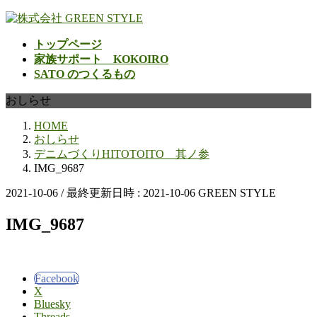
コ
ナ
ン
ビ
トップページ
テ
ゲ
家族サポート KOKOIRO
ン
ー
SATO のつくるもの
ツ
シ
へ
ョ
おしらせ
ス
ン
キ
に
HOME
ッ
移
おしらせ
プ
動
デニムづくりHITOTOITO 其ノ参
IMG_9687
2021-10-06
/ 最終更新日時 :
2021-10-06
GREEN STYLE
IMG_9687
Facebook
X
Bluesky
Threads