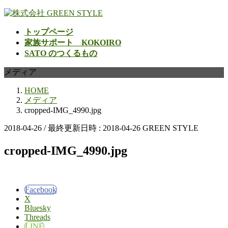
コ
ナ
ン
ビ
トップページ
テ
ゲ
家族サポート KOKOIRO
ン
ー
SATO のつくるもの
ツ
シ
へ
ョ
メディア
ス
ン
キ
に
HOME
ッ
移
メディア
プ
動
cropped-IMG_4990.jpg
2018-04-26
/ 最終更新日時 :
2018-04-26
GREEN STYLE
cropped-IMG_4990.jpg
Facebook
X
Bluesky
Threads
LINE