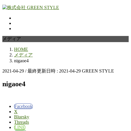
コ
ナ
ン
ビ
テ
ゲ
ン
ー
ツ
シ
へ
ョ
メディア
ス
ン
HOME
キ
に
メディア
ッ
移
nigaoe4
プ
動
2021-04-29
/ 最終更新日時 :
2021-04-29
GREEN STYLE
nigaoe4
Facebook
X
Bluesky
Threads
LINE