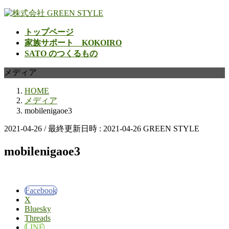
コ
ナ
ン
ビ
トップページ
テ
ゲ
家族サポート KOKOIRO
ン
ー
SATO のつくるもの
ツ
シ
へ
ョ
メディア
ス
ン
キ
に
HOME
ッ
移
メディア
プ
動
mobilenigaoe3
2021-04-26
/ 最終更新日時 :
2021-04-26
GREEN STYLE
mobilenigaoe3
Facebook
X
Bluesky
Threads
LINE