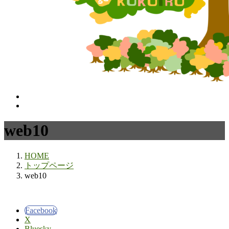
web10
HOME
トップページ
web10
Facebook
X
Bluesky