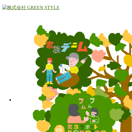
コ
ナ
ン
ビ
テ
ゲ
ン
ー
ツ
シ
へ
ョ
ス
ン
キ
に
ッ
移
プ
動