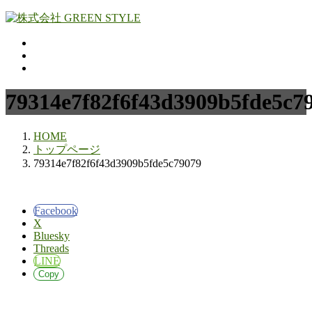
コ
ナ
ン
ビ
テ
ゲ
ン
ー
ツ
シ
へ
ョ
79314e7f82f6f43d3909b5fde5c7
ス
ン
キ
に
ッ
移
HOME
プ
動
トップページ
79314e7f82f6f43d3909b5fde5c79079
Facebook
X
Bluesky
Threads
LINE
Copy