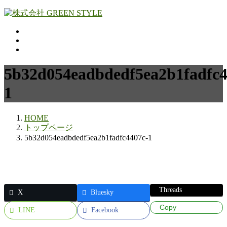
コ
ナ
ン
ビ
テ
ゲ
ン
ー
ツ
シ
へ
ョ
5b32d054eadbdedf5ea2b1fadfc4
ス
ン
キ
に
1
ッ
移
プ
動
HOME
トップページ
5b32d054eadbdedf5ea2b1fadfc4407c-1
Threads
X
Bluesky
Copy
LINE
Facebook