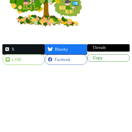
Threads
X
Bluesky
Copy
LINE
Facebook