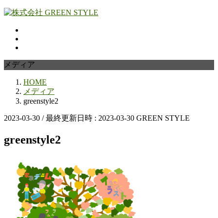
コ
ナ
ン
ビ
テ
ゲ
ン
ー
ツ
シ
へ
ョ
メディア
ス
ン
HOME
キ
に
メディア
ッ
移
greenstyle2
プ
動
2023-03-30
/ 最終更新日時 :
2023-03-30
GREEN STYLE
greenstyle2