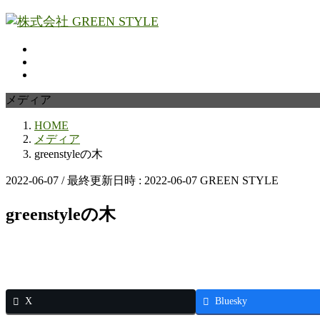
コ
ナ
ン
ビ
テ
ゲ
ン
ー
ツ
シ
へ
ョ
メディア
ス
ン
キ
に
HOME
ッ
移
メディア
プ
動
greenstyleの木
2022-06-07
/ 最終更新日時 :
2022-06-07
GREEN STYLE
greenstyleの木
X
Bluesky