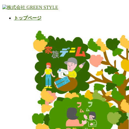
コ
ナ
ン
ビ
トップページ
テ
ゲ
ン
ー
ツ
シ
へ
ョ
ス
ン
キ
に
ッ
移
プ
動