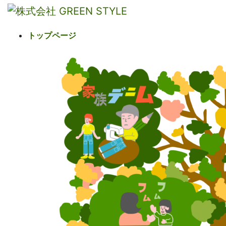
コ
ナ
ン
ビ
テ
ゲ
トップページ
ン
ー
ツ
シ
へ
ョ
ス
ン
キ
に
ッ
移
プ
動