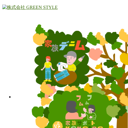
コ
ナ
ン
ビ
テ
ゲ
ン
ー
ツ
シ
へ
ョ
ス
ン
キ
に
ッ
移
プ
動