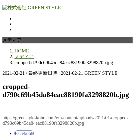
コ
ナ
ン
ビ
テ
ゲ
ン
ー
ツ
シ
へ
ョ
メディア
ス
ン
HOME
キ
に
メディア
ッ
移
cropped-d790c69b45da84eac88190fa3298820b.jpg
プ
動
2021-02-21
/ 最終更新日時 :
2021-02-21
GREEN STYLE
cropped-
d790c69b45da84eac88190fa3298820b.jpg
https://greenstyle-kobe.com/wp-content/uploads/2021/01/cropped-
d790c69b45da84eac88190fa3298820b.jpg
Facebook