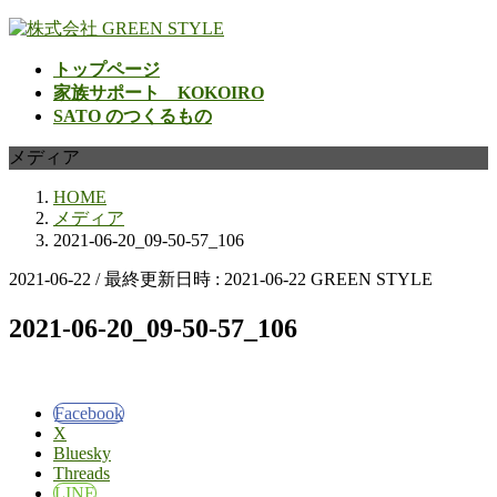
コ
ナ
ン
ビ
トップページ
テ
ゲ
家族サポート KOKOIRO
ン
ー
SATO のつくるもの
ツ
シ
へ
ョ
メディア
ス
ン
キ
に
HOME
ッ
移
メディア
プ
動
2021-06-20_09-50-57_106
2021-06-22
/ 最終更新日時 :
2021-06-22
GREEN STYLE
2021-06-20_09-50-57_106
Facebook
X
Bluesky
Threads
LINE