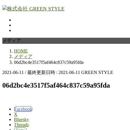
コ
ナ
ン
ビ
テ
ゲ
ン
ー
ツ
シ
へ
ョ
メディア
ス
ン
キ
に
HOME
ッ
移
メディア
06d2bc4e3517f5af464c837c59a95fda
プ
動
2021-06-11
/ 最終更新日時 :
2021-06-11
GREEN STYLE
06d2bc4e3517f5af464c837c59a95fda
Facebook
X
Bluesky
Threads