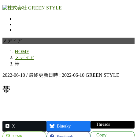
コ
ナ
ン
ビ
テ
ゲ
ン
ー
ツ
シ
へ
ョ
メディア
ス
ン
HOME
キ
に
メディア
ッ
移
帯
プ
動
2022-06-10
/ 最終更新日時 :
2022-06-10
GREEN STYLE
帯
Threads
X
Bluesky
Copy
LINE
Facebook