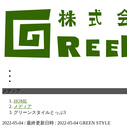
コ
ナ
ン
ビ
テ
ゲ
ン
ー
ツ
シ
へ
ョ
ス
ン
キ
に
ッ
移
プ
動
メディア
HOME
メディア
グリーンスタイルとっぷ3
2022-05-04
/ 最終更新日時 :
2022-05-04
GREEN STYLE